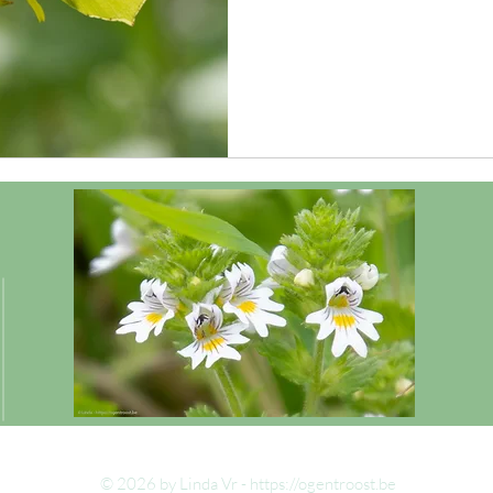
© 2026 by Linda Vr -
https://ogentroost.be