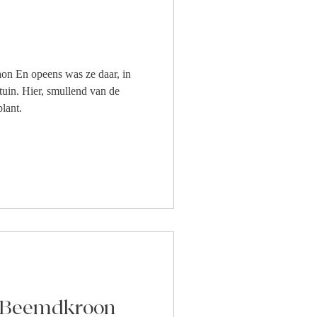
on En opeens was ze daar, in
d van de
lant.
p Beemdkroon