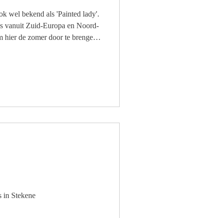
 wel bekend als 'Painted lady'.
ijks vanuit Zuid-Europa en Noord-
m hier de zomer door te brengen.
brandnetels en kaasjeskruid.
s in Stekene