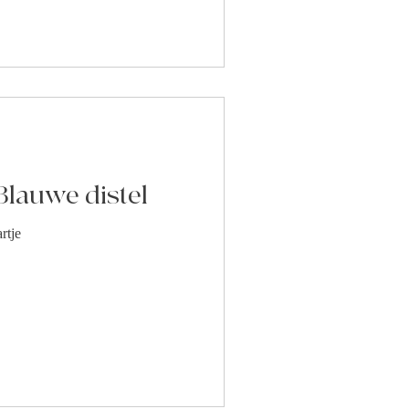
Blauwe distel
rtje