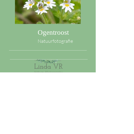
Ogentroost
Natuurfotografie
Privacybeleid