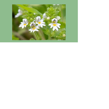
Ogentroost
Natuurfotografie