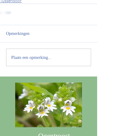
Tussendoor
Opmerkingen
Plaats een opmerking...
Ogentroost