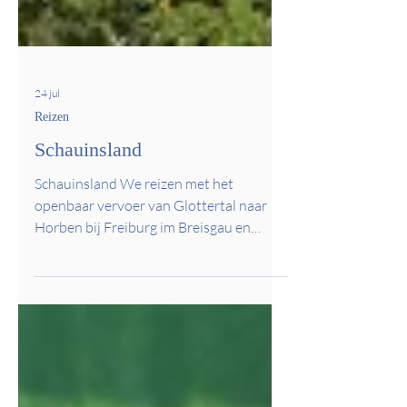
24 jul
Reizen
Schauinsland
Schauinsland We reizen met het
openbaar vervoer van Glottertal naar
Horben bij Freiburg im Breisgau en
nemen daar de Bergbahn naar het
bergstation van de Schauinsland, een
berg van 1284 m. boven de zeespiegel.
Hieronder enkele sfeerbeelden van onze