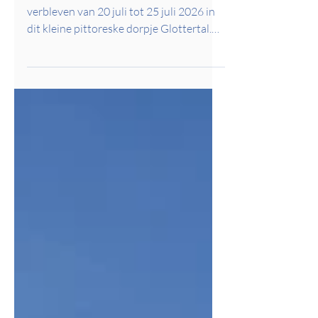
Glottertal in het Zwarte woud. We
verbleven van 20 juli tot 25 juli 2026 in
dit kleine pittoreske dorpje Glottertal.
We wandelden in de omgeving, langs de
verfrissend kabbelende Glotter, over
historische wegen en doorheen de vele
bossen. Sfeerbeelden hieronder